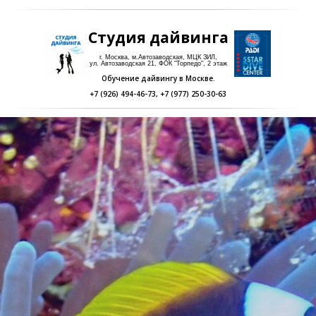
Студия дайвинга
г. Москва, м.Автозаводская, МЦК ЗИЛ,
ул. Автозаводская 21, ФОК "Торпедо", 2 этаж
Обучение дайвингу в Москве.
+7 (926) 494-46-73
,
+7 (977) 250-30-63