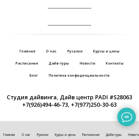
Главная
О нас
Русалки
Курсы и цены
Расписание
Дайв-туры
Новости
Контакты
Блог
Политика конфиденциальности
Студия дайвинга, Дайв центр PADI #S28063
+7(926)494-46-73
,
+7(977)250-30-63
© 2012-2025 "Студия дайвинга". Все права защищены.
Индивидуальный предприниматель Семенкова Наталья
Главная
О нас
Русалки
Курсы и цены
Расписание
Дайв-туры
Новост
Владимировна, ОГРНИП 319508100187751